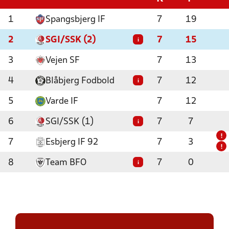
1
Spangsbjerg IF
7
19
2
SGI/SSK (2)
7
15
i
3
Vejen SF
7
13
4
Blåbjerg Fodbold
7
12
i
5
Varde IF
7
12
6
SGI/SSK (1)
7
7
i
!
7
Esbjerg IF 92
7
3
!
8
Team BFO
7
0
i