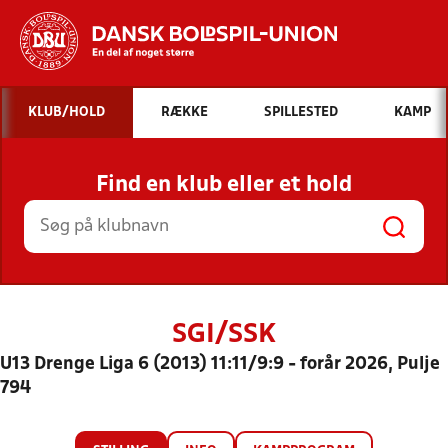
Hvad vil du søge efter?
KLUB/HOLD
RÆKKE
SPILLESTED
KAMP
INDHOLD OG NYHEDER
Find en klub eller et hold
STILLINGER, RESULTATER, KLUBBER OG
HOLD
SGI/SSK
U13 Drenge Liga 6 (2013) 11:11/9:9 - forår 2026, Pulje
794