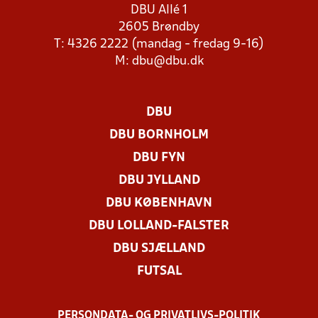
DBU Allé 1
2605 Brøndby
T: 4326 2222 (mandag - fredag 9-16)
M:
dbu@dbu.dk
DBU
DBU BORNHOLM
DBU FYN
DBU JYLLAND
DBU KØBENHAVN
DBU LOLLAND-FALSTER
DBU SJÆLLAND
FUTSAL
PERSONDATA- OG PRIVATLIVS-POLITIK