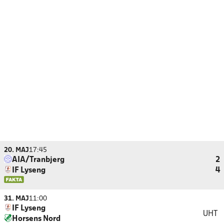
20. MAJ
17:45
AIA/Tranbjerg
2
IF Lyseng
4
31. MAJ
11:00
IF Lyseng
UHT
Horsens Nord