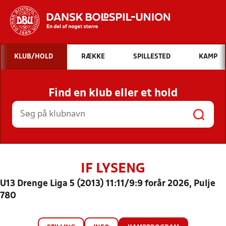
Hvad vil du søge efter?
KLUB/HOLD
RÆKKE
SPILLESTED
KAMP
INDHOLD OG NYHEDER
Find en klub eller et hold
STILLINGER, RESULTATER, KLUBBER OG
HOLD
IF LYSENG
U13 Drenge Liga 5 (2013) 11:11/9:9 forår 2026, Pulje
780