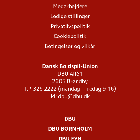
Medarbejdere
Ledige stillinger
Privatlivspolitik
Cookiepolitik
Betingelser og vilkår
Dansk Boldspil-Union
DBU Allé 1
2605 Brøndby
T: 4326 2222 (mandag - fredag 9-16)
M:
dbu@dbu.dk
DBU
DBU BORNHOLM
DBU FYN