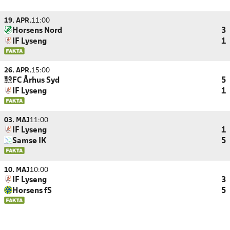
19. APR.
11:00
Horsens Nord
3
IF Lyseng
1
26. APR.
15:00
FC Århus Syd
5
IF Lyseng
1
03. MAJ
11:00
IF Lyseng
1
Samsø IK
5
10. MAJ
10:00
IF Lyseng
3
Horsens fS
5