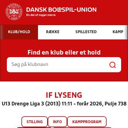
Hvad vil du søge efter?
KLUB/HOLD
RÆKKE
SPILLESTED
KAMP
INDHOLD OG NYHEDER
Find en klub eller et hold
STILLINGER, RESULTATER, KLUBBER OG
HOLD
IF LYSENG
U13 Drenge Liga 3 (2013) 11:11 - forår 2026, Pulje 738
STILLING
INFO
KAMPPROGRAM