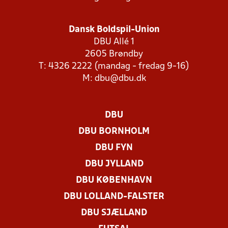
Dansk Boldspil-Union
DBU Allé 1
2605 Brøndby
T: 4326 2222 (mandag - fredag 9-16)
M:
dbu@dbu.dk
DBU
DBU BORNHOLM
DBU FYN
DBU JYLLAND
DBU KØBENHAVN
DBU LOLLAND-FALSTER
DBU SJÆLLAND