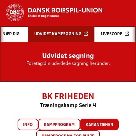
Hvad vil du søge efter?
B NÆR DIG
UDVIDET KAMPSØGNING
LIVESCORE
INDHOLD OG NYHEDER
Udvidet søgning
STILLINGER, RESULTATER, KLUBBER OG
HOLD
Foretag din udvidede søgning herunder.
BK FRIHEDEN
Træningskamp Serie 4
INFO
KAMPPROGRAM
KARANTÆNER