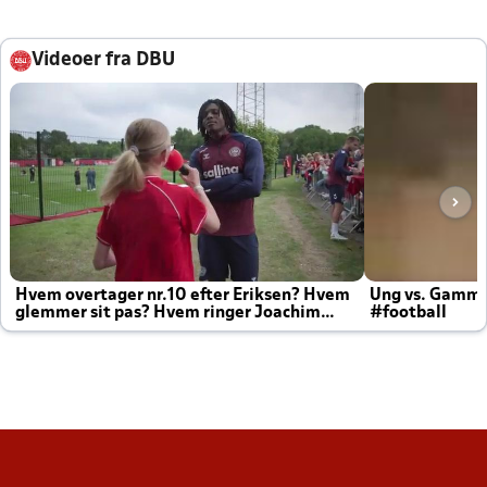
Videoer fra DBU
Hvem overtager nr.10 efter Eriksen? Hvem
Ung vs. Gamm
glemmer sit pas? Hvem ringer Joachim
#football
altid til efter kampe?