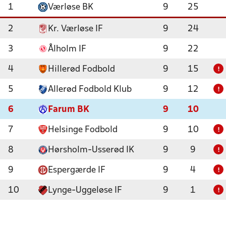
1
Værløse BK
9
25
2
Kr. Værløse IF
9
24
3
Ålholm IF
9
22
4
Hillerød Fodbold
9
15
!
5
Allerød Fodbold Klub
9
12
!
6
Farum BK
9
10
7
Helsinge Fodbold
9
10
!
8
Hørsholm-Usserød IK
9
9
!
9
Espergærde IF
9
4
!
10
Lynge-Uggeløse IF
9
1
!