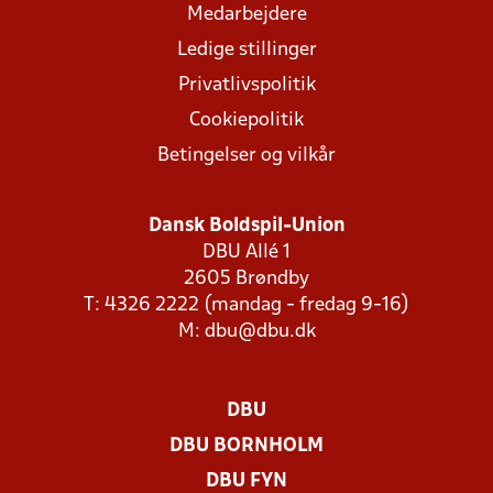
Medarbejdere
Ledige stillinger
Privatlivspolitik
Cookiepolitik
Betingelser og vilkår
Dansk Boldspil-Union
DBU Allé 1
2605 Brøndby
T: 4326 2222 (mandag - fredag 9-16)
M:
dbu@dbu.dk
DBU
DBU BORNHOLM
DBU FYN