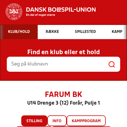
Hvad vil du søge efter?
KLUB/HOLD
RÆKKE
SPILLESTED
KAMP
INDHOLD OG NYHEDER
Find en klub eller et hold
STILLINGER, RESULTATER, KLUBBER OG
HOLD
FARUM BK
U14 Drenge 3 (12) Forår, Pulje 1
STILLING
INFO
KAMPPROGRAM