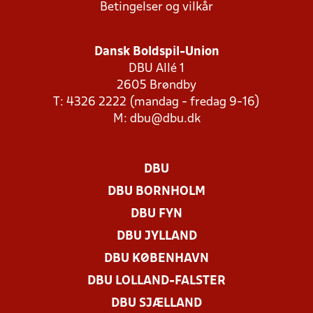
Betingelser og vilkår
Dansk Boldspil-Union
DBU Allé 1
2605 Brøndby
T: 4326 2222 (mandag - fredag 9-16)
M:
dbu@dbu.dk
DBU
DBU BORNHOLM
DBU FYN
DBU JYLLAND
DBU KØBENHAVN
DBU LOLLAND-FALSTER
DBU SJÆLLAND