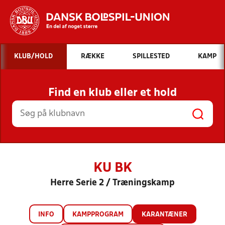
Hvad vil du søge efter?
KLUB/HOLD
RÆKKE
SPILLESTED
KAMP
INDHOLD OG NYHEDER
Find en klub eller et hold
STILLINGER, RESULTATER, KLUBBER OG
HOLD
KU BK
Herre Serie 2 / Træningskamp
INFO
KAMPPROGRAM
KARANTÆNER