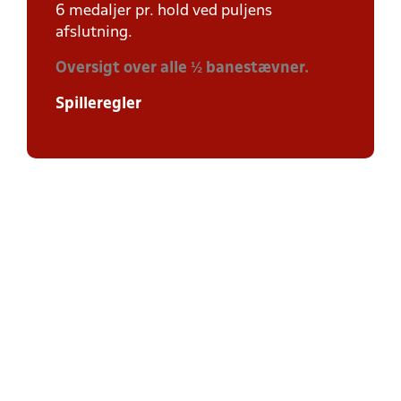
6 medaljer pr. hold ved puljens
afslutning.
Oversigt over alle ½ banestævner.
Spilleregler