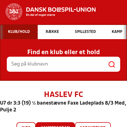
Hvad vil du søge efter?
KLUB/HOLD
RÆKKE
SPILLESTED
KAMP
INDHOLD OG NYHEDER
Find en klub eller et hold
STILLINGER, RESULTATER, KLUBBER OG
HOLD
HASLEV FC
U7 dr 3:3 (19) ½ banestævne Faxe Ladeplads 8/3 Med,
Pulje 2