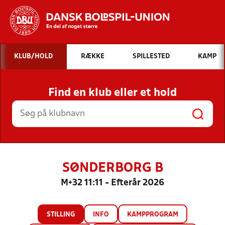
Hvad vil du søge efter?
KLUB/HOLD
RÆKKE
SPILLESTED
KAMP
INDHOLD OG NYHEDER
Find en klub eller et hold
STILLINGER, RESULTATER, KLUBBER OG
HOLD
SØNDERBORG B
M+32 11:11 - Efterår 2026
STILLING
INFO
KAMPPROGRAM