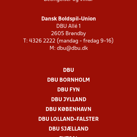
Dansk Boldspil-Union
DBU Allé 1
2605 Brøndby
T: 4326 2222 (mandag - fredag 9-16)
M:
dbu@dbu.dk
DBU
DBU BORNHOLM
DBU FYN
DBU JYLLAND
DBU KØBENHAVN
DBU LOLLAND-FALSTER
DBU SJÆLLAND