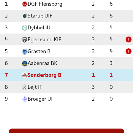
1
DGF Flensborg
2
6
2
Starup UIF
2
6
3
Dybbøl IU
2
4
4
Egernsund KIF
3
4
!
5
Gråsten B
3
4
!
6
Aabenraa BK
2
3
7
Sønderborg B
1
1
8
Løjt IF
3
0
9
Broager UI
2
0