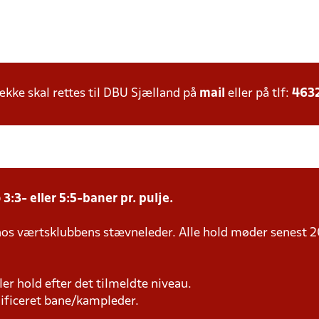
ke skal rettes til DBU Sjælland på
mail
eller på tlf:
463
3:3- eller 5:5-baner pr. pulje.
 hos værtsklubbens stævneleder. Alle hold møder senest 2
iller hold efter det tilmeldte niveau.
lificeret bane/kampleder.