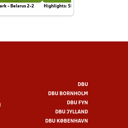
rk - Belarus 2-2
Highlights: Skotland - Danmark 4-2
J
E
DBU
DBU BORNHOLM
DBU FYN
)
DBU JYLLAND
DBU KØBENHAVN