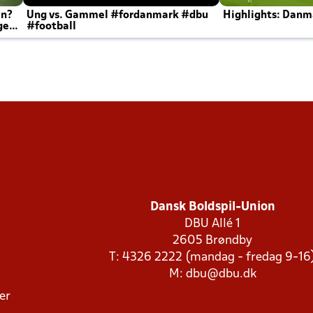
en?
Ung vs. Gammel #fordanmark #dbu
Highlights: Danma
ger
#football
Dansk Boldspil-Union
DBU Allé 1
2605 Brøndby
T: 4326 2222 (mandag - fredag 9-16
M:
dbu@dbu.dk
ger