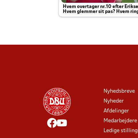
Hvem overtager nr.10 efter Eriks
Hvem glemmer sit pas? Hvem rin
Joachim altid til efter kampe?
Nyhedsbreve
Nyheder
Afdelinger
Medarbejdere
Ledige stillin