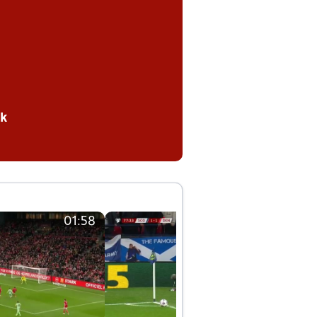
nk
01:58
01:58