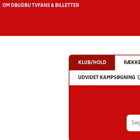
OM DBU
DBU TV
FANS & BILLETTER
KLUB/HOLD
RÆKK
UDVIDET KAMPSØGNING