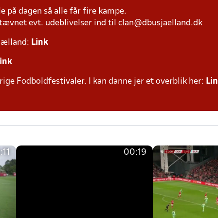
le på dagen så alle får fire kampe.
ævnet evt. udeblivelser ind til clan@dbusjaelland.dk
jælland:
Link
ink
rige Fodboldfestivaler. I kan danne jer et overblik her:
Li
:11
00:19