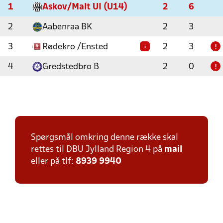
1
Askov/Malt UI (U14)
2
6
2
Aabenraa BK
2
3
3
Rødekro /Ensted
2
3
i
!
4
Gredstedbro B
2
0
!
Spørgsmål omkring denne række skal
rettes til DBU Jylland Region 4 på
mail
eller på tlf:
8939 9940