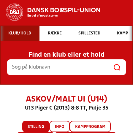
Hvad vil du søge efter?
KLUB/HOLD
RÆKKE
SPILLESTED
KAMP
INDHOLD OG NYHEDER
Find en klub eller et hold
STILLINGER, RESULTATER, KLUBBER OG
HOLD
ASKOV/MALT UI (U14)
U13 Piger C (2013) 8:8 TT, Pulje 35
STILLING
INFO
KAMPPROGRAM