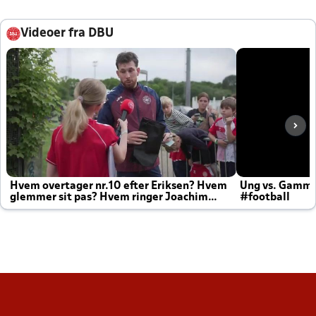
Videoer fra DBU
Hvem overtager nr.10 efter Eriksen? Hvem
Ung vs. Gamm
glemmer sit pas? Hvem ringer Joachim
#football
altid til efter kampe?