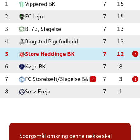
1
Vipperød BK
7
15
2
FC Lejre
7
14
3
B. 73, Slagelse
7
13
4
Ringsted Pigefodbold
7
13
5
Store Heddinge BK
7
12
!
6
Køge BK
7
8
7
FC Storebælt/Slagelse B&I
7
3
i
!
8
Sorø Freja
7
1
Spørgsmål omkring denne række skal