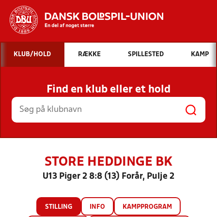
Hvad vil du søge efter?
KLUB/HOLD
RÆKKE
SPILLESTED
KAMP
INDHOLD OG NYHEDER
Find en klub eller et hold
STILLINGER, RESULTATER, KLUBBER OG
HOLD
STORE HEDDINGE BK
U13 Piger 2 8:8 (13) Forår, Pulje 2
STILLING
INFO
KAMPPROGRAM