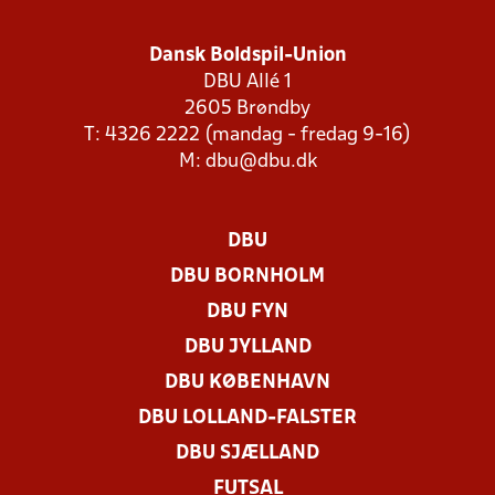
Dansk Boldspil-Union
DBU Allé 1
2605 Brøndby
T: 4326 2222 (mandag - fredag 9-16)
M:
dbu@dbu.dk
DBU
DBU BORNHOLM
DBU FYN
DBU JYLLAND
DBU KØBENHAVN
DBU LOLLAND-FALSTER
DBU SJÆLLAND
FUTSAL