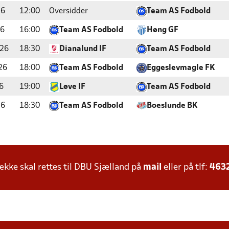
26
12:00
Oversidder
Team AS Fodbold
26
16:00
Team AS Fodbold
Høng GF
026
18:30
Dianalund IF
Team AS Fodbold
26
18:00
Team AS Fodbold
Eggeslevmagle FK
6
19:00
Løve IF
Team AS Fodbold
26
18:30
Team AS Fodbold
Boeslunde BK
ke skal rettes til DBU Sjælland på
mail
eller på tlf:
463