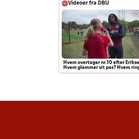
Videoer fra DBU
05
Hvem overtager nr.10 efter Eriks
Hvem glemmer sit pas? Hvem rin
Joachim altid til efter kampe?