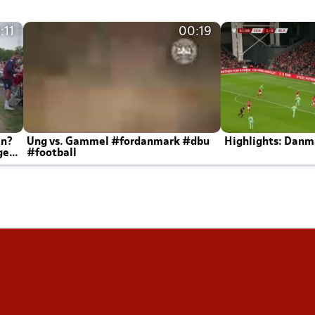
:11
00:19
en?
Ung vs. Gammel #fordanmark #dbu
Highlights: Danma
ger
#football