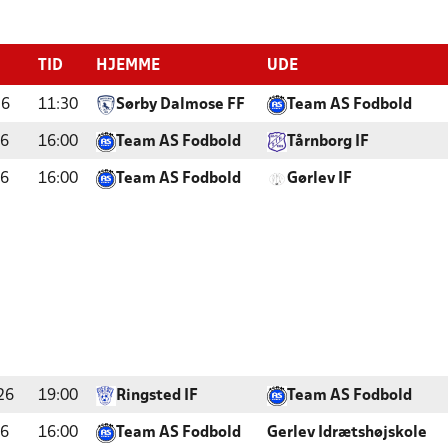
TID
HJEMME
UDE
26
11:30
Sørby Dalmose FF
Team AS Fodbold
26
16:00
Team AS Fodbold
Tårnborg IF
26
16:00
Team AS Fodbold
Gørlev IF
26
19:00
Ringsted IF
Team AS Fodbold
26
16:00
Team AS Fodbold
Gerlev Idrætshøjskole