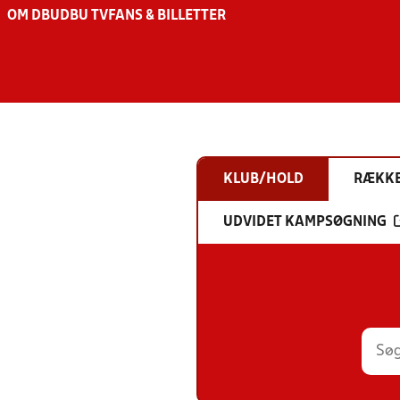
OM DBU
DBU TV
FANS & BILLETTER
KLUB/HOLD
RÆKK
UDVIDET KAMPSØGNING