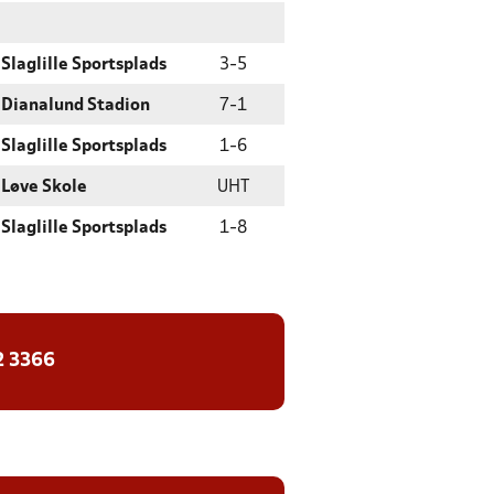
Slaglille Sportsplads
3
-
5
Dianalund Stadion
7
-
1
Slaglille Sportsplads
1
-
6
Løve Skole
UHT
Slaglille Sportsplads
1
-
8
2 3366