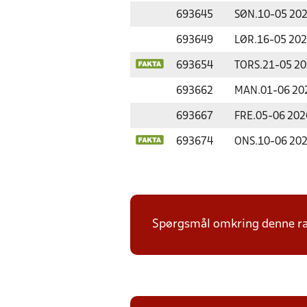
693645
SØN.
10-05 20
693649
LØR.
16-05 20
693654
TORS.
21-05 2
693662
MAN.
01-06 20
693667
FRE.
05-06 202
693674
ONS.
10-06 20
Spørgsmål omkring denne ræk