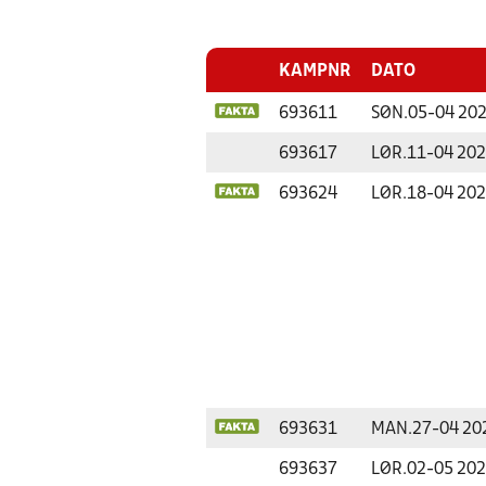
KAMPNR
DATO
693611
SØN.
05-04 20
693617
LØR.
11-04 20
693624
LØR.
18-04 20
693631
MAN.
27-04 20
693637
LØR.
02-05 20