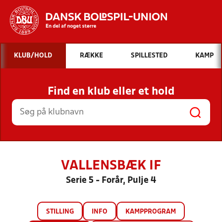
Hvad vil du søge efter?
KLUB/HOLD
RÆKKE
SPILLESTED
KAMP
INDHOLD OG NYHEDER
Find en klub eller et hold
STILLINGER, RESULTATER, KLUBBER OG
HOLD
VALLENSBÆK IF
Serie 5 - Forår, Pulje 4
STILLING
INFO
KAMPPROGRAM