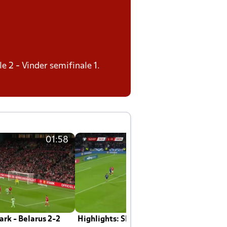
le 2 - Vinder semifinale 1.
01:58
01:58
rk - Belarus 2-2
Highlights: Skotland - Danmark 4-2
J