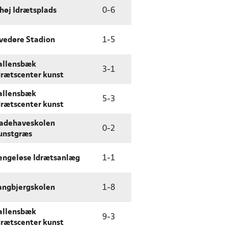
shøj Idrætsplads
0
-
6
vedøre Stadion
1
-
5
allensbæk
3
-
1
drætscenter kunst
allensbæk
5
-
3
drætscenter kunst
adehaveskolen
0
-
2
unstgræs
engeløse Idrætsanlæg
1
-
1
angbjergskolen
1
-
8
allensbæk
9
-
3
drætscenter kunst