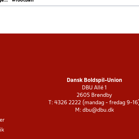
ger
#football
Dansk Boldspil-Union
DBU Allé 1
2605 Brøndby
T: 4326 2222 (mandag - fredag 9-16
M:
dbu@dbu.dk
ger
ik