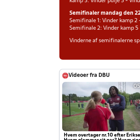
kamp 5: Vinder pulje 5 - Vind
Semifinaler mandag den 22.
Semifinale 1: Vinder kamp 2 
Semifinale 2: Vinder kamp 5
Vinderne af semifinalerne spi
Videoer fra DBU
05
Hvem overtager nr.10 efter Eriks