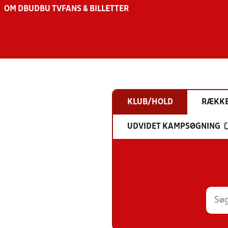
OM DBU
DBU TV
FANS & BILLETTER
KLUB/HOLD
RÆKK
UDVIDET KAMPSØGNING