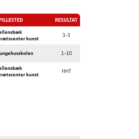
PILLESTED
RESULTAT
allensbæk
3
-
3
drætscenter kunst
ungehusskolen
1
-
10
allensbæk
HHT
drætscenter kunst