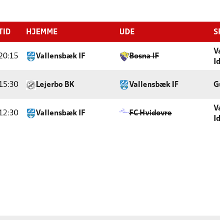
TID
HJEMME
UDE
S
V
20:15
Vallensbæk IF
Bosna IF
I
15:30
Lejerbo BK
Vallensbæk IF
G
V
12:30
Vallensbæk IF
FC Hvidovre
I