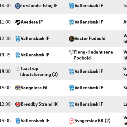
19:30
Torslunde-Ishøj IF
Vallensbæk IF
I
11:00
Avedøre IF
Vallensbæk IF
A
V
12:30
Vallensbæk IF
Vester Fodbold
I
Fløng-Hedehusene
V
14:45
Vallensbæk IF
Fodbold
I
Taastrup
G
14:00
Vallensbæk IF
Idrætsforening (2)
k
15:00
Sengeløse GI
Vallensbæk IF
S
12:00
Brøndby Strand IK
Vallensbæk IF
L
V
19:00
Vallensbæk IF
Svogerslev BK (2)
I