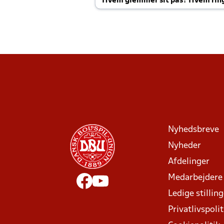
Hvem glemmer sit pas? Hvem rin
Joachim altid til efter kampe?
Nyhedsbreve
Nyheder
Afdelinger
Medarbejdere
Ledige stillin
Privatlivspolit