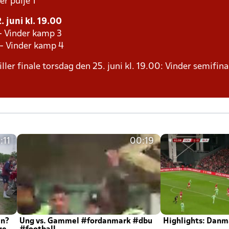
er pulje 1
 juni kl. 19.00
- Vinder kamp 3
 - Vinder kamp 4
ller finale torsdag den 25. juni kl. 19.00: Vinder semifina
:11
00:19
en?
Ung vs. Gammel #fordanmark #dbu
Highlights: Danma