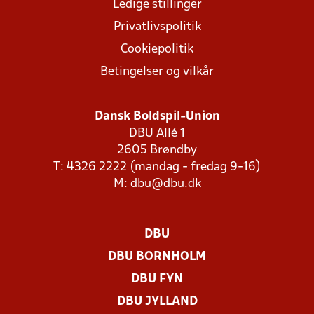
Ledige stillinger
Privatlivspolitik
Cookiepolitik
Betingelser og vilkår
Dansk Boldspil-Union
DBU Allé 1
2605 Brøndby
T: 4326 2222 (mandag - fredag 9-16)
M:
dbu@dbu.dk
DBU
DBU BORNHOLM
DBU FYN
DBU JYLLAND