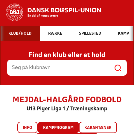
Hvad vil du søge efter?
KLUB/HOLD
RÆKKE
SPILLESTED
KAMP
INDHOLD OG NYHEDER
Find en klub eller et hold
STILLINGER, RESULTATER, KLUBBER OG
HOLD
MEJDAL-HALGÅRD FODBOLD
U13 Piger Liga 1 / Træningskamp
INFO
KAMPPROGRAM
KARANTÆNER