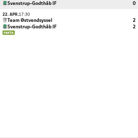
Svenstrup-Godthåb IF
0
22. APR.
17:30
Team Østvendsyssel
2
Svenstrup-Godthåb IF
2