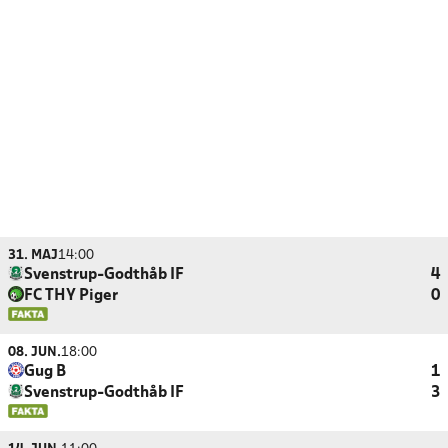
31. MAJ
14:00
Svenstrup-Godthåb IF
4
FC THY Piger
0
08. JUN.
18:00
Gug B
1
Svenstrup-Godthåb IF
3