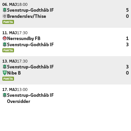
06. MAJ
18:00
Svenstrup-Godthåb IF
5
Brønderslev/Thise
0
11. MAJ
17:30
Nørresundby FB
1
Svenstrup-Godthåb IF
3
13. MAJ
17:30
Svenstrup-Godthåb IF
3
Nibe B
0
17. MAJ
13:00
Svenstrup-Godthåb IF
Oversidder