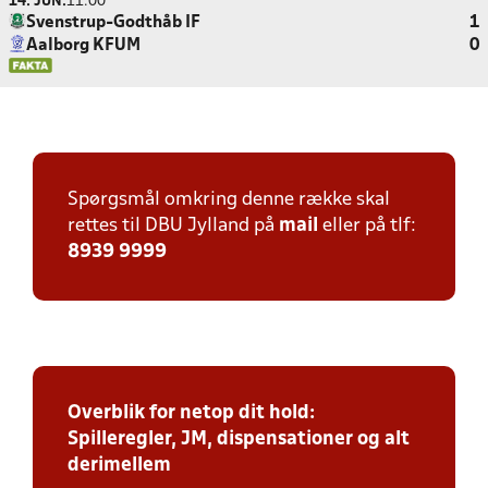
14. JUN.
11:00
Svenstrup-Godthåb IF
1
Aalborg KFUM
0
Spørgsmål omkring denne række skal
rettes til DBU Jylland på
mail
eller på tlf:
8939 9999
Overblik for netop dit hold:
Spilleregler, JM, dispensationer og alt
derimellem