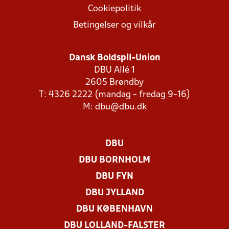
Cookiepolitik
Betingelser og vilkår
Dansk Boldspil-Union
DBU Allé 1
2605 Brøndby
T: 4326 2222 (mandag - fredag 9-16)
M:
dbu@dbu.dk
DBU
DBU BORNHOLM
DBU FYN
DBU JYLLAND
DBU KØBENHAVN
DBU LOLLAND-FALSTER