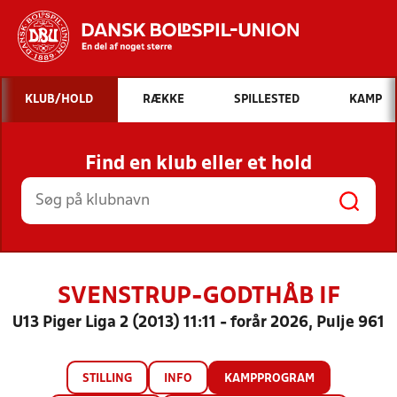
Hvad vil du søge efter?
KLUB/HOLD
RÆKKE
SPILLESTED
KAMP
INDHOLD OG NYHEDER
Find en klub eller et hold
STILLINGER, RESULTATER, KLUBBER OG
HOLD
SVENSTRUP-GODTHÅB IF
U13 Piger Liga 2 (2013) 11:11 - forår 2026, Pulje 961
STILLING
INFO
KAMPPROGRAM