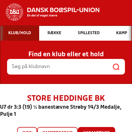
Hvad vil du søge efter?
KLUB/HOLD
RÆKKE
SPILLESTED
KAMP
INDHOLD OG NYHEDER
Find en klub eller et hold
STILLINGER, RESULTATER, KLUBBER OG
HOLD
STORE HEDDINGE BK
U7 dr 3:3 (19) ½ banestævne Strøby 14/3 Medalje,
Pulje 1