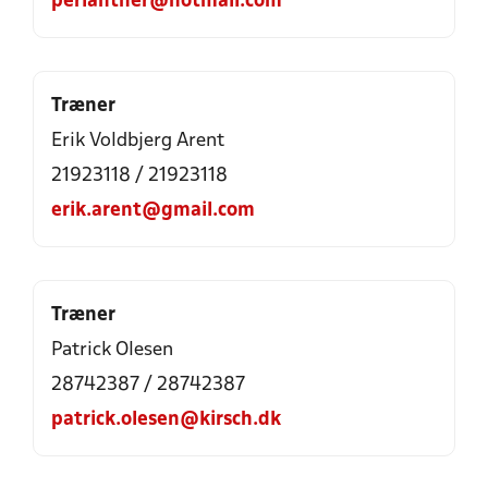
perlanther@hotmail.com
Træner
Erik Voldbjerg Arent
21923118 / 21923118
erik.arent@gmail.com
Træner
Patrick Olesen
28742387 / 28742387
patrick.olesen@kirsch.dk