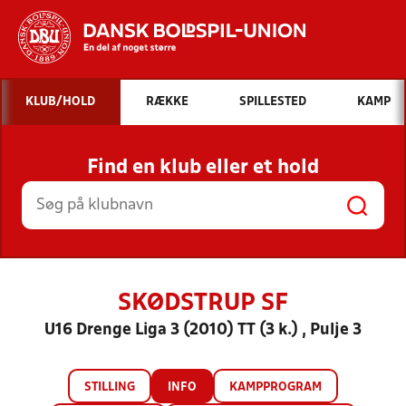
Hvad vil du søge efter?
KLUB/HOLD
RÆKKE
SPILLESTED
KAMP
INDHOLD OG NYHEDER
Find en klub eller et hold
STILLINGER, RESULTATER, KLUBBER OG
HOLD
SKØDSTRUP SF
U16 Drenge Liga 3 (2010) TT (3 k.) , Pulje 3
STILLING
INFO
KAMPPROGRAM