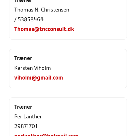
Træner
Thomas N. Christensen
/ 53858464
Thomas@tncconsult.dk
Træner
Karsten Viholm
viholm@gmail.com
Træner
Per Lanther
29871701