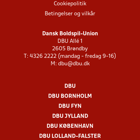
Cookiepolitik
Betingelser og vilkår
Dansk Boldspil-Union
DBU Allé 1
2605 Brøndby
T: 4326 2222 (mandag - fredag 9-16)
M:
dbu@dbu.dk
DBU
DBU BORNHOLM
DBU FYN
DBU JYLLAND
DBU KØBENHAVN
DBU LOLLAND-FALSTER