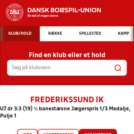
Hvad vil du søge efter?
KLUB/HOLD
RÆKKE
SPILLESTED
KAMP
INDHOLD OG NYHEDER
Find en klub eller et hold
STILLINGER, RESULTATER, KLUBBER OG
HOLD
FREDERIKSSUND IK
U7 dr 3:3 (19) ½ banestævne Jægerspris 1/3 Medalje,
Pulje 1