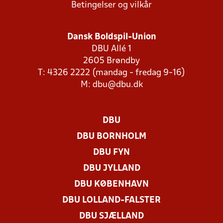
Betingelser og vilkår
Dansk Boldspil-Union
DBU Allé 1
2605 Brøndby
T: 4326 2222 (mandag - fredag 9-16)
M:
dbu@dbu.dk
DBU
DBU BORNHOLM
DBU FYN
DBU JYLLAND
DBU KØBENHAVN
DBU LOLLAND-FALSTER
DBU SJÆLLAND