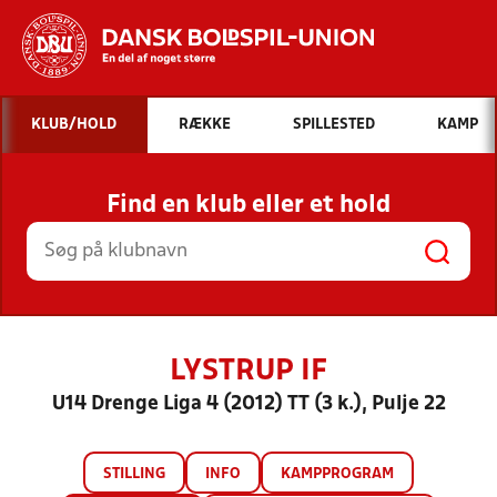
Hvad vil du søge efter?
KLUB/HOLD
RÆKKE
SPILLESTED
KAMP
INDHOLD OG NYHEDER
Find en klub eller et hold
STILLINGER, RESULTATER, KLUBBER OG
HOLD
LYSTRUP IF
U14 Drenge Liga 4 (2012) TT (3 k.), Pulje 22
STILLING
INFO
KAMPPROGRAM