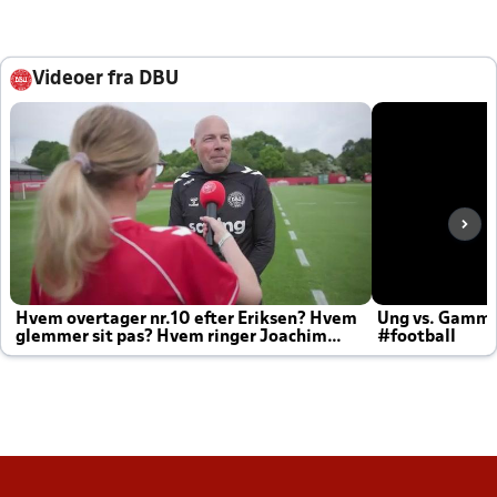
Videoer fra DBU
Hvem overtager nr.10 efter Eriksen? Hvem
Ung vs. Gamm
glemmer sit pas? Hvem ringer Joachim
#football
altid til efter kampe?