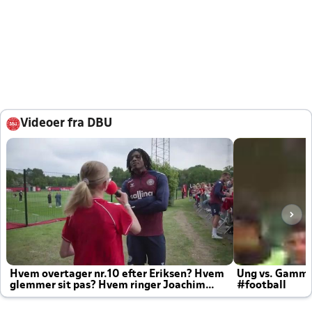
Videoer fra DBU
Hvem overtager nr.10 efter Eriksen? Hvem
Ung vs. Gamm
glemmer sit pas? Hvem ringer Joachim
#football
altid til efter kampe?