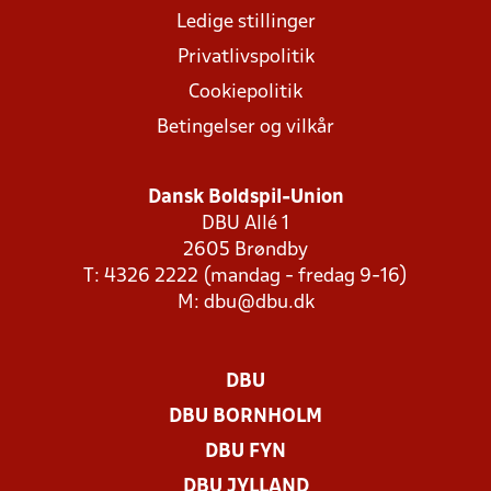
Ledige stillinger
Privatlivspolitik
Cookiepolitik
Betingelser og vilkår
Dansk Boldspil-Union
DBU Allé 1
2605 Brøndby
T: 4326 2222 (mandag - fredag 9-16)
M:
dbu@dbu.dk
DBU
DBU BORNHOLM
DBU FYN
DBU JYLLAND