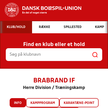
Hvad vil du søge efter?
KLUB/HOLD
RÆKKE
SPILLESTED
KAMP
INDHOLD OG NYHEDER
Find en klub eller et hold
STILLINGER, RESULTATER, KLUBBER OG
HOLD
BRABRAND IF
Herre Division / Træningskamp
INFO
KAMPPROGRAM
KARANTÆNE-POINT