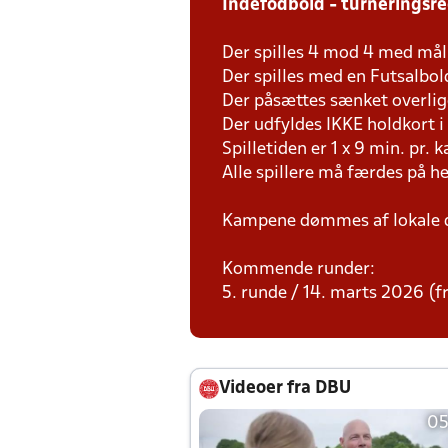
Indefodbold - turneringsr
Der spilles 4 mod 4 med mål
Der spilles med en Futsalbol
Der påsættes sænket overligg
Der udfyldes IKKE holdkort 
Spilletiden er 1 x 9 min. pr. 
Alle spillere må færdes på h
Kampene dømmes af lokale 
Kommende runder:
5. runde / 14. marts 2026 (fr
Videoer fra DBU
05