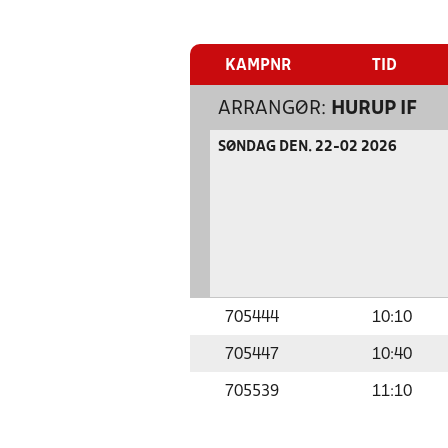
KAMPNR
TID
ARRANGØR:
HURUP IF
SØNDAG DEN. 22-02 2026
705444
10:10
705447
10:40
705539
11:10