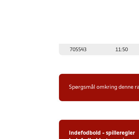
705543
11:50
Spørgsmål omkring denne ræk
Indefodbold - spilleregler