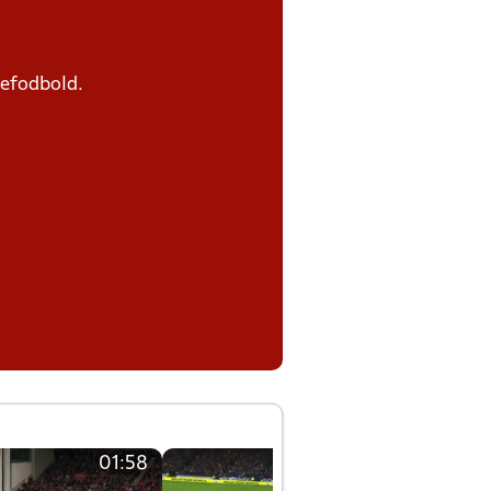
defodbold.
01:58
01:58