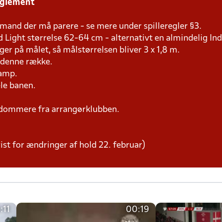
eglement
mand der må parere - se mere under spilleregler §3.
d Light størrelse 62-64 cm - alternativt en almindelig In
er på målet, så målstørrelsen bliver 3 x 1,8 m.
i denne række.
kamp.
ele banen.
dommere fra arrangørklubben.
ist for ændringer af hold 22. februar)
:11
00:19