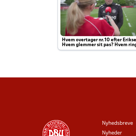
Hvem overtager nr.10 efter Eriks
Hvem glemmer sit pas? Hvem rin
Joachim altid til efter kampe?
Nyhedsbreve
Nyheder