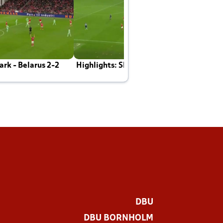
rk - Belarus 2-2
Highlights: Skotland - Danmark 4-2
J
E
DBU
DBU BORNHOLM