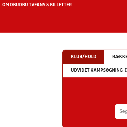
OM DBU
DBU TV
FANS & BILLETTER
KLUB/HOLD
RÆKK
UDVIDET KAMPSØGNING