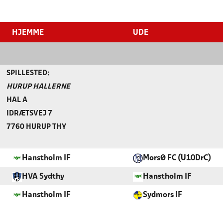
HJEMME
UDE
SPILLESTED:
HURUP HALLERNE
HAL A
IDRÆTSVEJ 7
7760 HURUP THY
Hanstholm IF
MorsØ FC (U10DrC)
HVA Sydthy
Hanstholm IF
Hanstholm IF
Sydmors IF