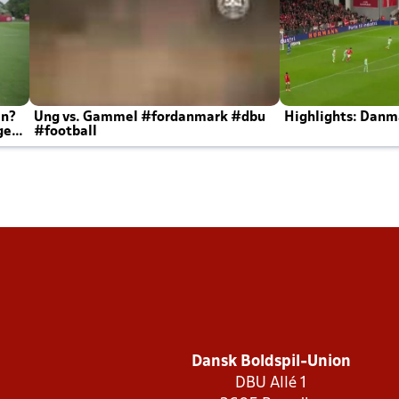
en?
Ung vs. Gammel #fordanmark #dbu
Highlights: Danma
ger
#football
Dansk Boldspil-Union
DBU Allé 1