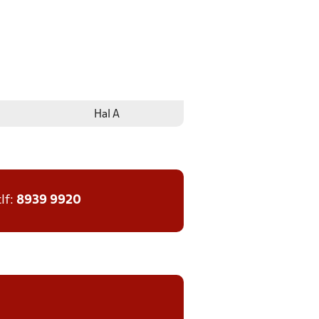
Hal A
tlf:
8939 9920