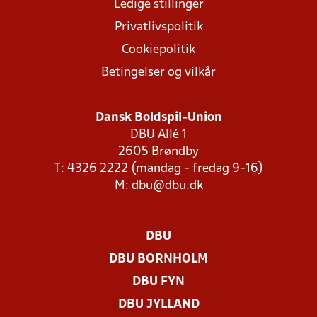
Ledige stillinger
Privatlivspolitik
Cookiepolitik
Betingelser og vilkår
Dansk Boldspil-Union
DBU Allé 1
2605 Brøndby
T: 4326 2222 (mandag - fredag 9-16)
M:
dbu@dbu.dk
DBU
DBU BORNHOLM
DBU FYN
DBU JYLLAND