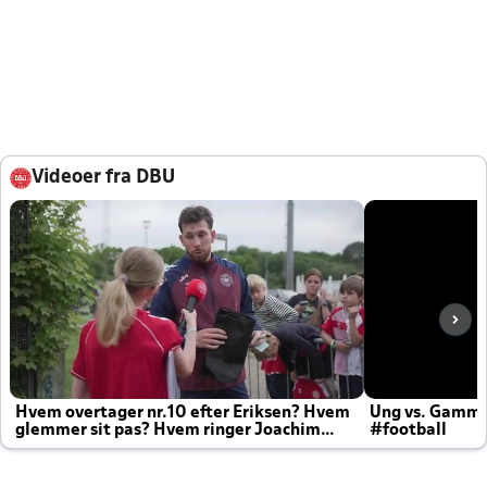
Videoer fra DBU
Hvem overtager nr.10 efter Eriksen? Hvem
Ung vs. Gamm
glemmer sit pas? Hvem ringer Joachim
#football
altid til efter kampe?