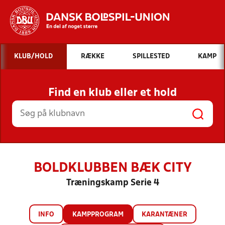
Hvad vil du søge efter?
KLUB/HOLD
RÆKKE
SPILLESTED
KAMP
INDHOLD OG NYHEDER
Find en klub eller et hold
STILLINGER, RESULTATER, KLUBBER OG
HOLD
BOLDKLUBBEN BÆK CITY
Træningskamp Serie 4
INFO
KAMPPROGRAM
KARANTÆNER