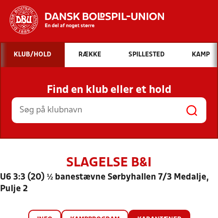
Hvad vil du søge efter?
KLUB/HOLD
RÆKKE
SPILLESTED
KAMP
INDHOLD OG NYHEDER
Find en klub eller et hold
STILLINGER, RESULTATER, KLUBBER OG
HOLD
SLAGELSE B&I
U6 3:3 (20) ½ banestævne Sørbyhallen 7/3 Medalje,
Pulje 2