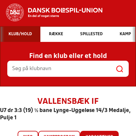
Hvad vil du søge efter?
KLUB/HOLD
RÆKKE
SPILLESTED
KAMP
INDHOLD OG NYHEDER
Find en klub eller et hold
STILLINGER, RESULTATER, KLUBBER OG
HOLD
VALLENSBÆK IF
U7 dr 3:3 (19) ½ bane Lynge-Uggeløse 14/3 Medalje,
Pulje 1