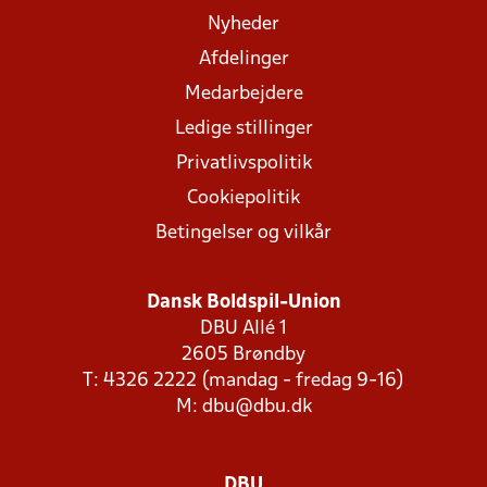
Nyheder
Afdelinger
Medarbejdere
Ledige stillinger
Privatlivspolitik
Cookiepolitik
Betingelser og vilkår
Dansk Boldspil-Union
DBU Allé 1
2605 Brøndby
T: 4326 2222 (mandag - fredag 9-16)
M:
dbu@dbu.dk
DBU