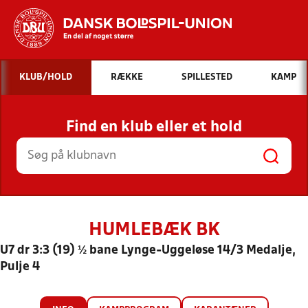
Hvad vil du søge efter?
KLUB/HOLD
RÆKKE
SPILLESTED
KAMP
INDHOLD OG NYHEDER
Find en klub eller et hold
STILLINGER, RESULTATER, KLUBBER OG
HOLD
HUMLEBÆK BK
U7 dr 3:3 (19) ½ bane Lynge-Uggeløse 14/3 Medalje,
Pulje 4