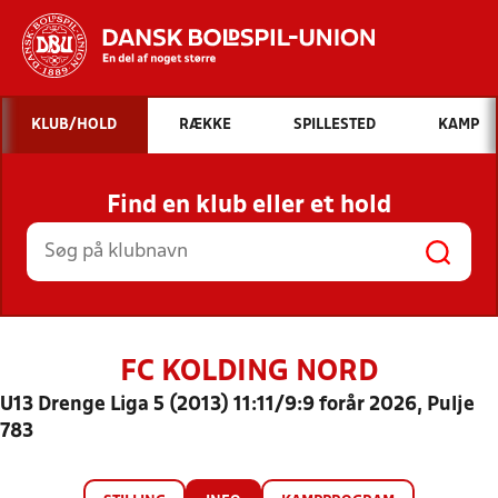
Hvad vil du søge efter?
KLUB/HOLD
RÆKKE
SPILLESTED
KAMP
INDHOLD OG NYHEDER
Find en klub eller et hold
STILLINGER, RESULTATER, KLUBBER OG
HOLD
FC KOLDING NORD
U13 Drenge Liga 5 (2013) 11:11/9:9 forår 2026, Pulje
783