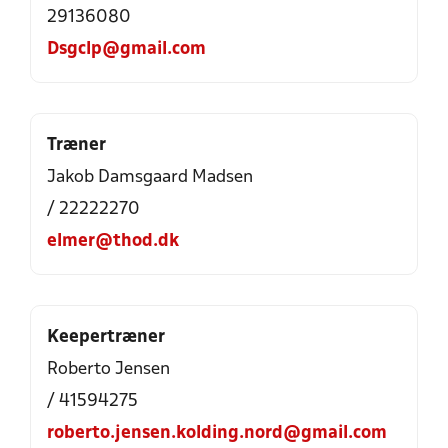
29136080
Dsgclp@gmail.com
Træner
Jakob Damsgaard Madsen
/ 22222270
elmer@thod.dk
Keepertræner
Roberto Jensen
/ 41594275
roberto.jensen.kolding.nord@gmail.com