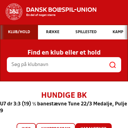
Hvad vil du søge efter?
KLUB/HOLD
RÆKKE
SPILLESTED
KAMP
INDHOLD OG NYHEDER
Find en klub eller et hold
STILLINGER, RESULTATER, KLUBBER OG
HOLD
HUNDIGE BK
U7 dr 3:3 (19) ½ banestævne Tune 22/3 Medalje, Pulje
9