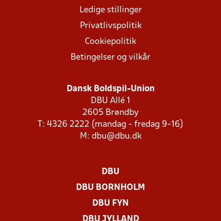
Ledige stillinger
Privatlivspolitik
Cookiepolitik
Betingelser og vilkår
Dansk Boldspil-Union
DBU Allé 1
2605 Brøndby
T: 4326 2222 (mandag - fredag 9-16)
M:
dbu@dbu.dk
DBU
DBU BORNHOLM
DBU FYN
DBU JYLLAND