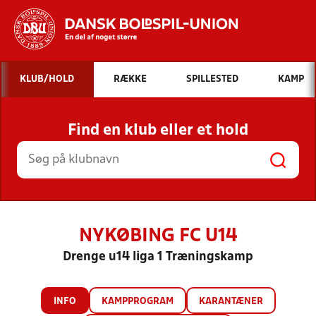
Hvad vil du søge efter?
KLUB/HOLD
RÆKKE
SPILLESTED
KAMP
INDHOLD OG NYHEDER
Find en klub eller et hold
STILLINGER, RESULTATER, KLUBBER OG
HOLD
NYKØBING FC U14
Drenge u14 liga 1 Træningskamp
INFO
KAMPPROGRAM
KARANTÆNER