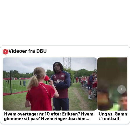
Videoer fra DBU
Hvem overtager nr.10 efter Eriksen? Hvem
Ung vs. Gamm
glemmer sit pas? Hvem ringer Joachim
#football
altid til efter kampe?