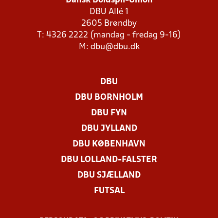
Dansk Boldspil-Union
DBU Allé 1
2605 Brøndby
T: 4326 2222 (mandag - fredag 9-16)
M:
dbu@dbu.dk
DBU
DBU BORNHOLM
DBU FYN
DBU JYLLAND
DBU KØBENHAVN
DBU LOLLAND-FALSTER
DBU SJÆLLAND
FUTSAL