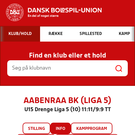
Hvad vil du søge efter?
KLUB/HOLD
RÆKKE
SPILLESTED
KAMP
INDHOLD OG NYHEDER
Find en klub eller et hold
STILLINGER, RESULTATER, KLUBBER OG
HOLD
AABENRAA BK (LIGA 5)
U15 Drenge Liga 5 (10) 11:11/9:9 TT
STILLING
INFO
KAMPPROGRAM