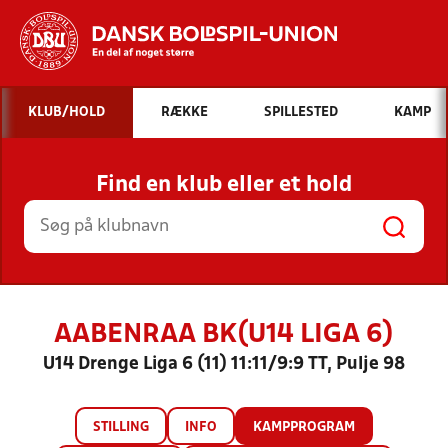
Hvad vil du søge efter?
KLUB/HOLD
RÆKKE
SPILLESTED
KAMP
INDHOLD OG NYHEDER
Find en klub eller et hold
STILLINGER, RESULTATER, KLUBBER OG
HOLD
AABENRAA BK(U14 LIGA 6)
U14 Drenge Liga 6 (11) 11:11/9:9 TT, Pulje 98
STILLING
INFO
KAMPPROGRAM