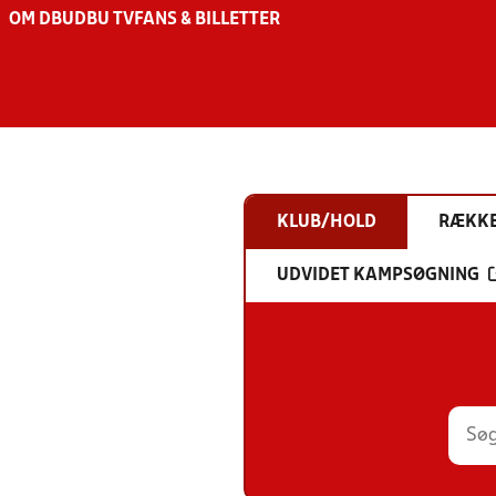
OM DBU
DBU TV
FANS & BILLETTER
KLUB/HOLD
RÆKK
UDVIDET KAMPSØGNING