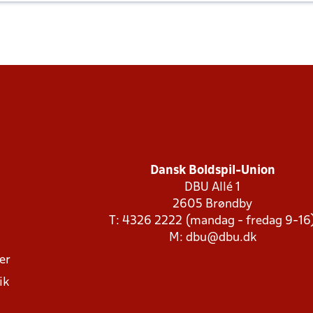
Dansk Boldspil-Union
DBU Allé 1
2605 Brøndby
T: 4326 2222 (mandag - fredag 9-16
M:
dbu@dbu.dk
ger
ik