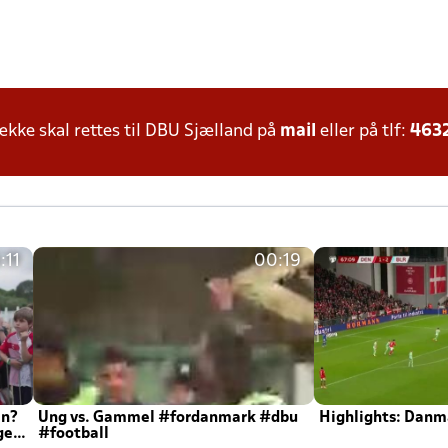
ke skal rettes til DBU Sjælland på
mail
eller på tlf:
463
:11
00:19
en?
Ung vs. Gammel #fordanmark #dbu
Highlights: Danma
ger
#football