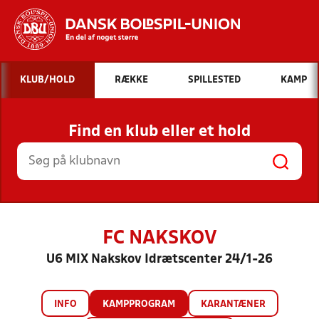
Hvad vil du søge efter?
KLUB/HOLD
RÆKKE
SPILLESTED
KAMP
INDHOLD OG NYHEDER
Find en klub eller et hold
STILLINGER, RESULTATER, KLUBBER OG
HOLD
FC NAKSKOV
U6 MIX Nakskov Idrætscenter 24/1-26
INFO
KAMPPROGRAM
KARANTÆNER