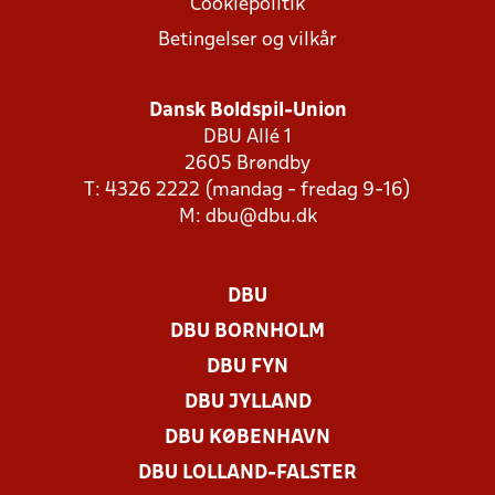
Cookiepolitik
Betingelser og vilkår
Dansk Boldspil-Union
DBU Allé 1
2605 Brøndby
T: 4326 2222 (mandag - fredag 9-16)
M:
dbu@dbu.dk
DBU
DBU BORNHOLM
DBU FYN
DBU JYLLAND
DBU KØBENHAVN
DBU LOLLAND-FALSTER