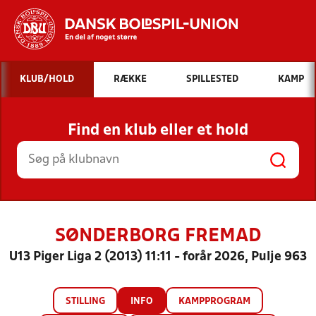
Hvad vil du søge efter?
KLUB/HOLD
RÆKKE
SPILLESTED
KAMP
INDHOLD OG NYHEDER
Find en klub eller et hold
STILLINGER, RESULTATER, KLUBBER OG
HOLD
SØNDERBORG FREMAD
U13 Piger Liga 2 (2013) 11:11 - forår 2026, Pulje 963
STILLING
INFO
KAMPPROGRAM