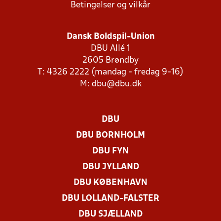
Betingelser og vilkår
Dansk Boldspil-Union
DBU Allé 1
2605 Brøndby
T: 4326 2222 (mandag - fredag 9-16)
M:
dbu@dbu.dk
DBU
DBU BORNHOLM
DBU FYN
DBU JYLLAND
DBU KØBENHAVN
DBU LOLLAND-FALSTER
DBU SJÆLLAND