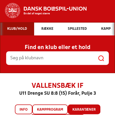
Hvad vil du søge efter?
KLUB/HOLD
RÆKKE
SPILLESTED
KAMP
INDHOLD OG NYHEDER
Find en klub eller et hold
STILLINGER, RESULTATER, KLUBBER OG
HOLD
VALLENSBÆK IF
U11 Drenge SU 8:8 (15) Forår, Pulje 3
INFO
KAMPPROGRAM
KARANTÆNER