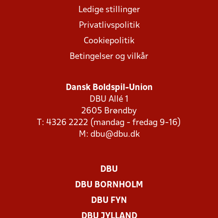
Ledige stillinger
Privatlivspolitik
Cookiepolitik
Betingelser og vilkår
Dansk Boldspil-Union
DBU Allé 1
2605 Brøndby
T: 4326 2222 (mandag - fredag 9-16)
M:
dbu@dbu.dk
DBU
DBU BORNHOLM
DBU FYN
DBU JYLLAND