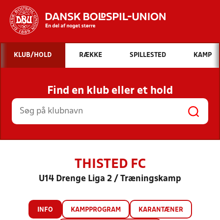
Hvad vil du søge efter?
KLUB/HOLD
RÆKKE
SPILLESTED
KAMP
INDHOLD OG NYHEDER
Find en klub eller et hold
STILLINGER, RESULTATER, KLUBBER OG
HOLD
THISTED FC
U14 Drenge Liga 2 / Træningskamp
INFO
KAMPPROGRAM
KARANTÆNER