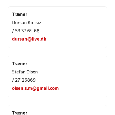
Træner
Dursun Kinisiz
/ 53 37 64 68
dursun@live.dk
Træner
Stefan Olsen
/ 27126869
olsen.s.m@gmail.com
Træner