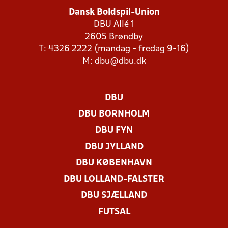
Dansk Boldspil-Union
DBU Allé 1
2605 Brøndby
T: 4326 2222 (mandag - fredag 9-16)
M:
dbu@dbu.dk
DBU
DBU BORNHOLM
DBU FYN
DBU JYLLAND
DBU KØBENHAVN
DBU LOLLAND-FALSTER
DBU SJÆLLAND
FUTSAL