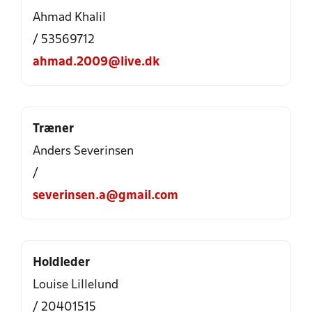
Ahmad Khalil
/ 53569712
ahmad.2009@live.dk
Træner
Anders Severinsen
/
severinsen.a@gmail.com
Holdleder
Louise Lillelund
/ 20401515