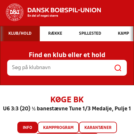
Hvad vil du søge efter?
KLUB/HOLD
RÆKKE
SPILLESTED
KAMP
INDHOLD OG NYHEDER
Find en klub eller et hold
STILLINGER, RESULTATER, KLUBBER OG
HOLD
KØGE BK
U6 3:3 (20) ½ banestævne Tune 1/3 Medalje, Pulje 1
INFO
KAMPPROGRAM
KARANTÆNER