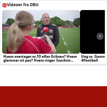
Videoer fra DBU
Hvem overtager nr.10 efter Eriksen? Hvem
Ung vs. Gamm
glemmer sit pas? Hvem ringer Joachim
#football
altid til efter kampe?