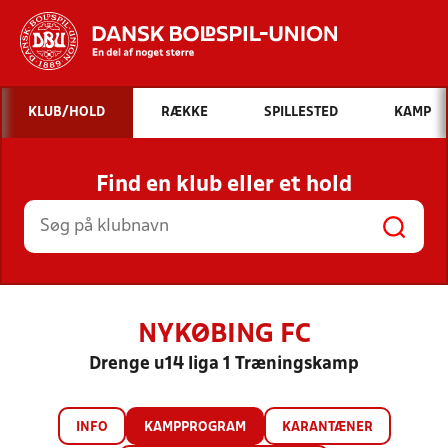
Hvad vil du søge efter?
KLUB/HOLD
RÆKKE
SPILLESTED
KAMP
INDHOLD OG NYHEDER
Find en klub eller et hold
STILLINGER, RESULTATER, KLUBBER OG
HOLD
NYKØBING FC
Drenge u14 liga 1 Træningskamp
INFO
KAMPPROGRAM
KARANTÆNER