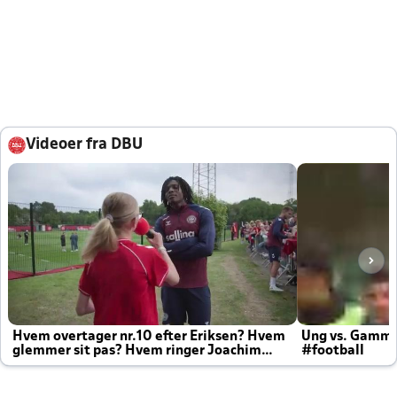
Videoer fra DBU
Hvem overtager nr.10 efter Eriksen? Hvem
Ung vs. Gamm
glemmer sit pas? Hvem ringer Joachim
#football
altid til efter kampe?