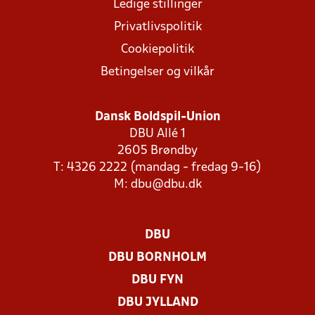
Ledige stillinger
Privatlivspolitik
Cookiepolitik
Betingelser og vilkår
Dansk Boldspil-Union
DBU Allé 1
2605 Brøndby
T: 4326 2222 (mandag - fredag 9-16)
M:
dbu@dbu.dk
DBU
DBU BORNHOLM
DBU FYN
DBU JYLLAND