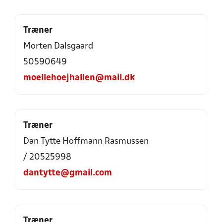
Træner
Morten Dalsgaard
50590649
moellehoejhallen@mail.dk
Træner
Dan Tytte Hoffmann Rasmussen
/ 20525998
dantytte@gmail.com
Træner