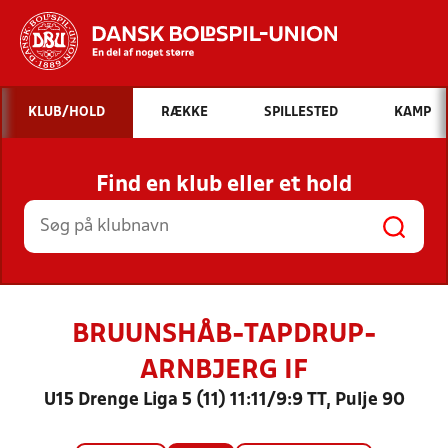
Hvad vil du søge efter?
KLUB/HOLD
RÆKKE
SPILLESTED
KAMP
INDHOLD OG NYHEDER
Find en klub eller et hold
STILLINGER, RESULTATER, KLUBBER OG
HOLD
BRUUNSHÅB-TAPDRUP-
ARNBJERG IF
U15 Drenge Liga 5 (11) 11:11/9:9 TT, Pulje 90