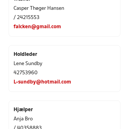
Casper Thøger Hansen
/ 24215553
falcken@gmail.com
Holdleder
Lene Sundby
42753960
L-sundby@hotmail.com
Hjælper
Anja Bro
/ 40358883