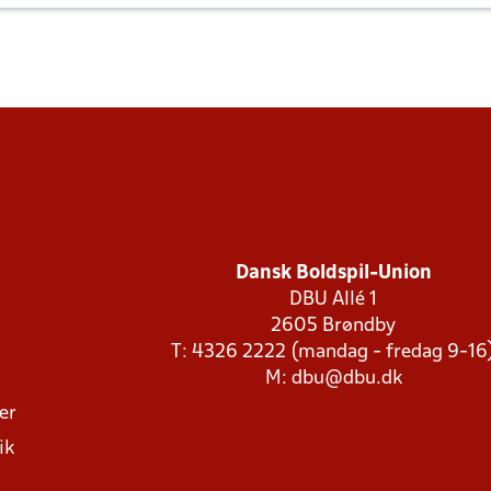
Dansk Boldspil-Union
DBU Allé 1
2605 Brøndby
T: 4326 2222 (mandag - fredag 9-16
M:
dbu@dbu.dk
ger
ik