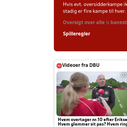
Hvis evt. oversidderkampe ik
stadig er fire kampe til hver.
Oversigt over alle ½ banes
Spilleregler
Videoer fra DBU
05
Hvem overtager nr.10 efter Eriks
Hvem glemmer sit pas? Hvem rin