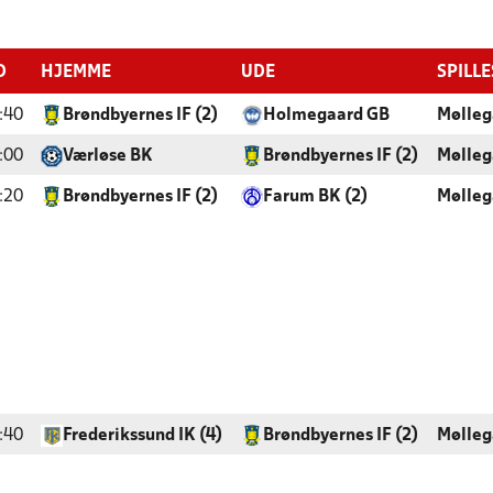
D
HJEMME
UDE
SPILL
:40
Brøndbyernes IF (2)
Holmegaard GB
Mølleg
:00
Værløse BK
Brøndbyernes IF (2)
Mølleg
:20
Brøndbyernes IF (2)
Farum BK (2)
Mølleg
:40
Frederikssund IK (4)
Brøndbyernes IF (2)
Mølleg