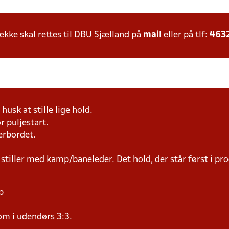
ke skal rettes til DBU Sjælland på
mail
eller på tlf:
463
husk at stille lige hold.
r puljestart.
erbordet.
 stiller med kamp/baneleder. Det hold, der står først i p
p
om i udendørs 3:3.