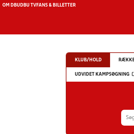
OM DBU
DBU TV
FANS & BILLETTER
KLUB/HOLD
RÆKK
UDVIDET KAMPSØGNING