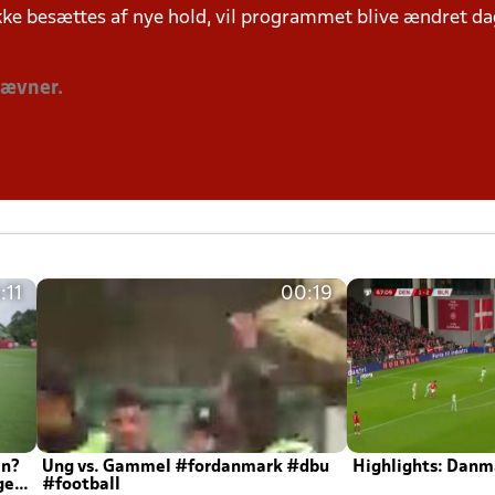
ke besættes af nye hold, vil programmet blive ændret dag
tævner.
:11
00:19
en?
Ung vs. Gammel #fordanmark #dbu
Highlights: Danma
ger
#football