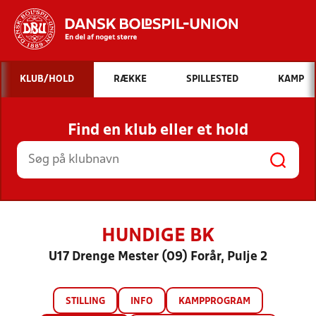
Hvad vil du søge efter?
KLUB/HOLD
RÆKKE
SPILLESTED
KAMP
INDHOLD OG NYHEDER
Find en klub eller et hold
STILLINGER, RESULTATER, KLUBBER OG
HOLD
HUNDIGE BK
U17 Drenge Mester (09) Forår, Pulje 2
STILLING
INFO
KAMPPROGRAM