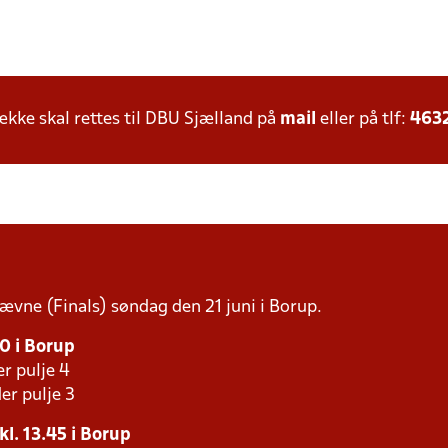
ke skal rettes til DBU Sjælland på
mail
eller på tlf:
463
tævne (Finals) søndag den 21 juni i Borup.
00 i Borup
er pulje 4
er pulje 3
kl. 13.45 i Borup