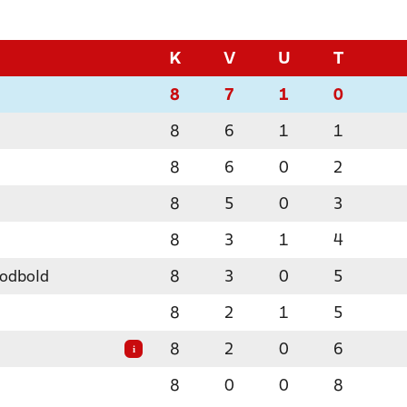
K
V
U
T
8
7
1
0
8
6
1
1
8
6
0
2
8
5
0
3
8
3
1
4
odbold
8
3
0
5
8
2
1
5
8
2
0
6
i
8
0
0
8