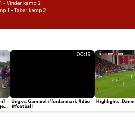
1 - Vinder kamp 2
mp 1 - Taber kamp 2
:11
00:19
en?
Ung vs. Gammel #fordanmark #dbu
Highlights: Danma
ger
#football