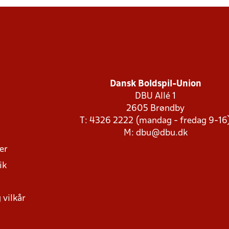
Dansk Boldspil-Union
DBU Allé 1
2605 Brøndby
T: 4326 2222 (mandag - fredag 9-16
M:
dbu@dbu.dk
ger
ik
 vilkår