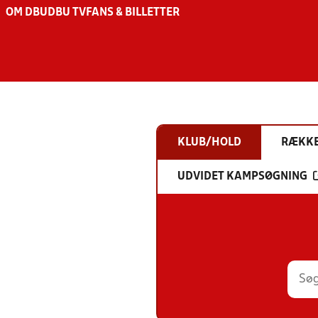
OM DBU
DBU TV
FANS & BILLETTER
KLUB/HOLD
RÆKK
UDVIDET KAMPSØGNING