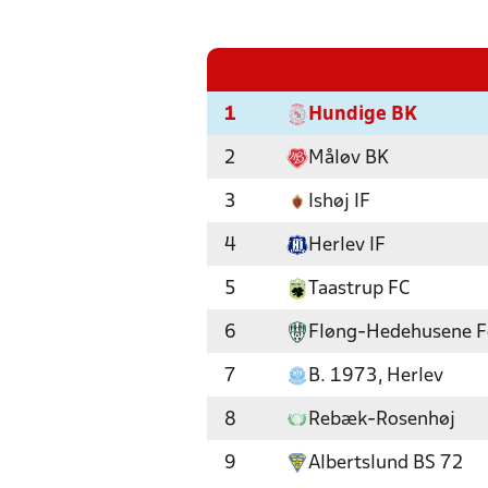
1
Hundige BK
2
Måløv BK
3
Ishøj IF
4
Herlev IF
5
Taastrup FC
6
Fløng-Hedehusene F
7
B. 1973, Herlev
8
Rebæk-Rosenhøj
9
Albertslund BS 72