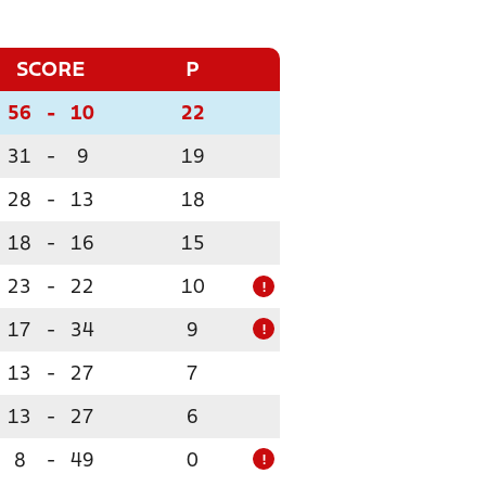
SCORE
P
56
-
10
22
31
-
9
19
28
-
13
18
18
-
16
15
23
-
22
10
!
17
-
34
9
!
13
-
27
7
13
-
27
6
8
-
49
0
!