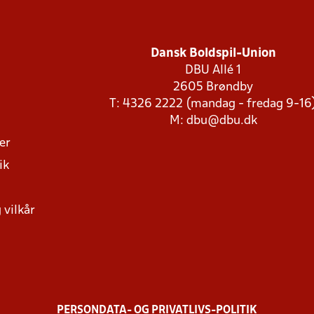
Dansk Boldspil-Union
DBU Allé 1
2605 Brøndby
T: 4326 2222 (mandag - fredag 9-16
M:
dbu@dbu.dk
ger
ik
 vilkår
PERSONDATA- OG PRIVATLIVS-POLITIK