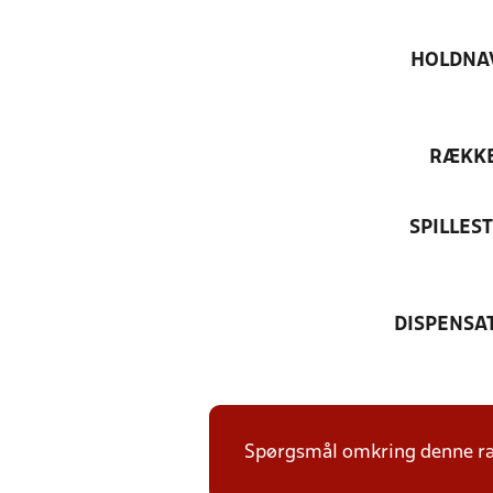
HOLDNA
RÆKK
SPILLES
DISPENSA
Spørgsmål omkring denne ræk