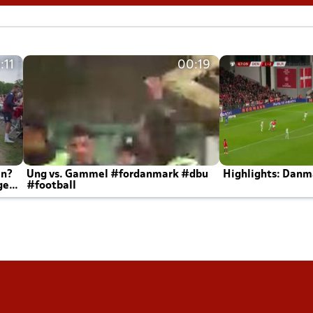
:11
00:19
en?
Ung vs. Gammel #fordanmark #dbu
Highlights: Danma
ger
#football