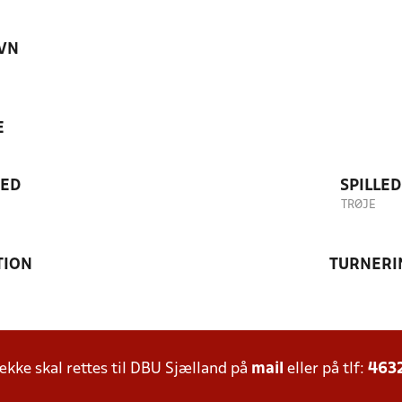
VN
E
TED
SPILLE
TRØJE
TION
TURNERI
ke skal rettes til DBU Sjælland på
mail
eller på tlf:
463