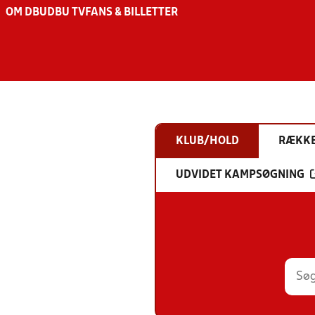
OM DBU
DBU TV
FANS & BILLETTER
KLUB/HOLD
RÆKK
UDVIDET KAMPSØGNING