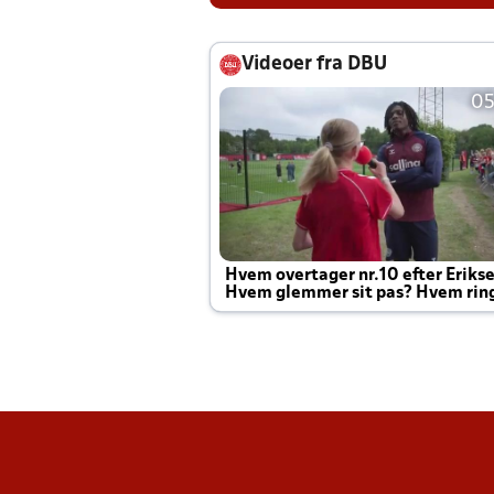
Videoer fra DBU
05
Hvem overtager nr.10 efter Eriks
Hvem glemmer sit pas? Hvem rin
Joachim altid til efter kampe?