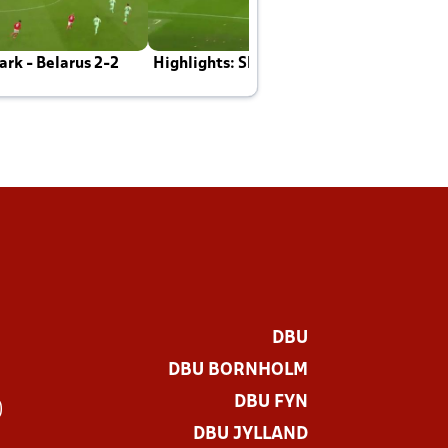
rk - Belarus 2-2
Highlights: Skotland - Danmark 4-2
J
E
DBU
DBU BORNHOLM
DBU FYN
)
DBU JYLLAND