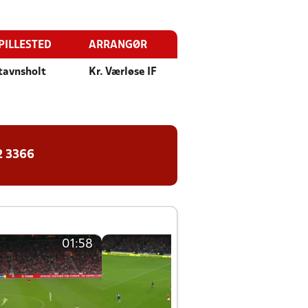
PILLESTED
ARRANGØR
tavnsholt
Kr. Værløse IF
2 3366
01:58
01:58