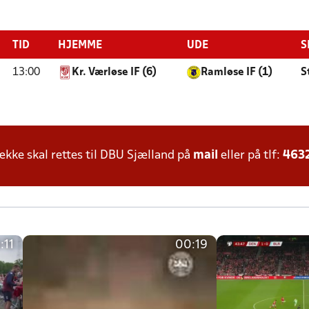
TID
HJEMME
UDE
S
13:00
Kr. Værløse IF (6)
Ramløse IF (1)
S
ke skal rettes til DBU Sjælland på
mail
eller på tlf:
463
:11
00:19