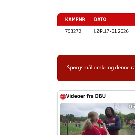
KAMPNR
DATO
793272
LØR.
17-01 2026
Spørgsmål omkring denne ræk
Videoer fra DBU
05