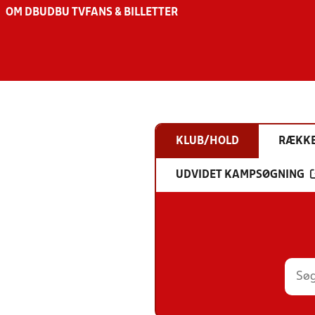
OM DBU
DBU TV
FANS & BILLETTER
KLUB/HOLD
RÆKK
UDVIDET KAMPSØGNING