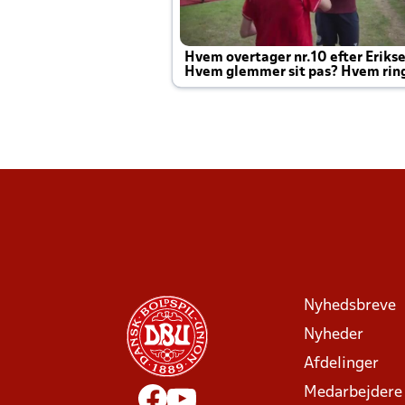
Hvem overtager nr.10 efter Eriks
Hvem glemmer sit pas? Hvem rin
Joachim altid til efter kampe?
Nyhedsbreve
Nyheder
Afdelinger
Medarbejdere