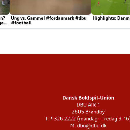
en?
Ung vs. Gammel #fordanmark #dbu
Highlights: Danma
ger
#football
Dansk Boldspil-Union
DBU Allé 1
2605 Brøndby
T: 4326 2222 (mandag - fredag 9-16
M:
dbu@dbu.dk