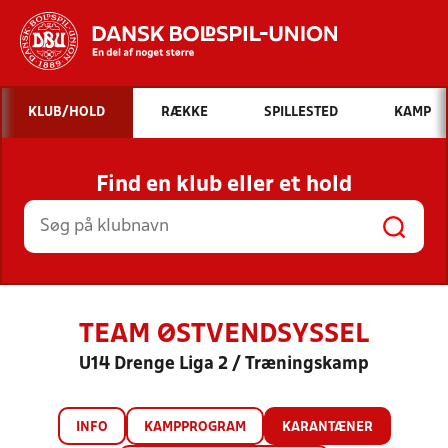
Hvad vil du søge efter?
KLUB/HOLD
RÆKKE
SPILLESTED
KAMP
INDHOLD OG NYHEDER
Find en klub eller et hold
STILLINGER, RESULTATER, KLUBBER OG
HOLD
TEAM ØSTVENDSYSSEL
U14 Drenge Liga 2 / Træningskamp
INFO
KAMPPROGRAM
KARANTÆNER