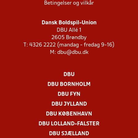
Betingelser og vilkår
Dansk Boldspil-Union
DBU Allé 1
2605 Brøndby
T: 4326 2222 (mandag - fredag 9-16)
M:
dbu@dbu.dk
DBU
DBU BORNHOLM
DBU FYN
DBU JYLLAND
DBU KØBENHAVN
DBU LOLLAND-FALSTER
DBU SJÆLLAND