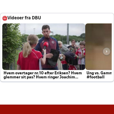
Videoer fra DBU
Hvem overtager nr.10 efter Eriksen? Hvem
Ung vs. Gamm
glemmer sit pas? Hvem ringer Joachim
#football
altid til efter kampe?