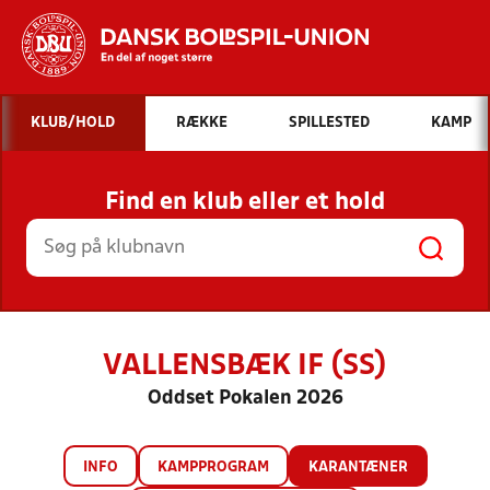
Hvad vil du søge efter?
KLUB/HOLD
RÆKKE
SPILLESTED
KAMP
INDHOLD OG NYHEDER
Find en klub eller et hold
STILLINGER, RESULTATER, KLUBBER OG
HOLD
VALLENSBÆK IF (SS)
Oddset Pokalen 2026
INFO
KAMPPROGRAM
KARANTÆNER