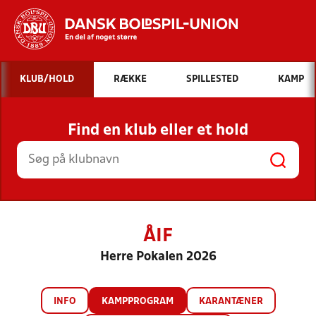
Hvad vil du søge efter?
KLUB/HOLD
RÆKKE
SPILLESTED
KAMP
INDHOLD OG NYHEDER
Find en klub eller et hold
STILLINGER, RESULTATER, KLUBBER OG
HOLD
ÅIF
Herre Pokalen 2026
INFO
KAMPPROGRAM
KARANTÆNER