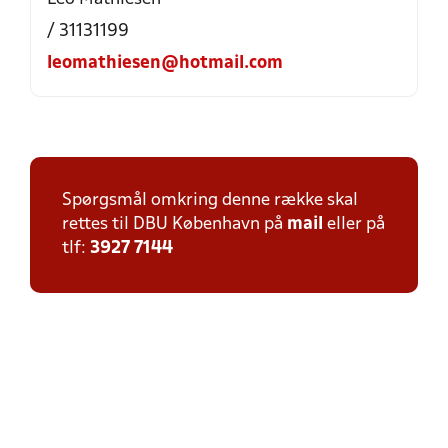
/ 31131199
leomathiesen@hotmail.com
Spørgsmål omkring denne række skal
rettes til DBU København på
mail
eller på
tlf:
3927 7144