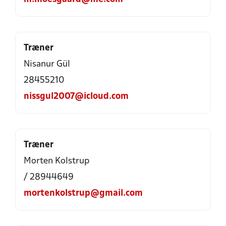
Træner
Nisanur Gül
28455210
nissgul2007@icloud.com
Træner
Morten Kolstrup
/ 28944649
mortenkolstrup@gmail.com