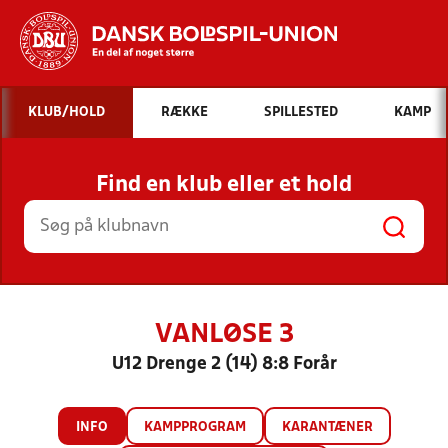
Hvad vil du søge efter?
KLUB/HOLD
RÆKKE
SPILLESTED
KAMP
INDHOLD OG NYHEDER
Find en klub eller et hold
STILLINGER, RESULTATER, KLUBBER OG
HOLD
VANLØSE 3
U12 Drenge 2 (14) 8:8 Forår
INFO
KAMPPROGRAM
KARANTÆNER