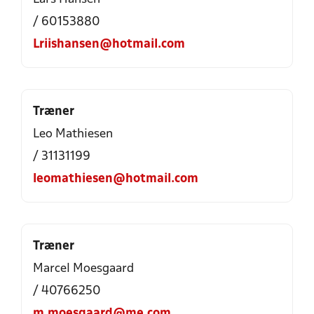
/ 60153880
Lriishansen@hotmail.com
Træner
Leo Mathiesen
/ 31131199
leomathiesen@hotmail.com
Træner
Marcel Moesgaard
/ 40766250
m.moesgaard@me.com