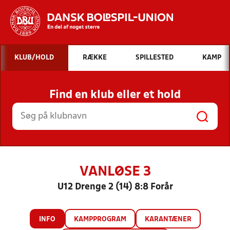
Hvad vil du søge efter?
KLUB/HOLD
RÆKKE
SPILLESTED
KAMP
INDHOLD OG NYHEDER
Find en klub eller et hold
STILLINGER, RESULTATER, KLUBBER OG
HOLD
VANLØSE 3
U12 Drenge 2 (14) 8:8 Forår
INFO
KAMPPROGRAM
KARANTÆNER