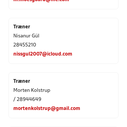
Træner
Nisanur Gül
28455210
nissgul2007@icloud.com
Træner
Morten Kolstrup
/ 28944649
mortenkolstrup@gmail.com