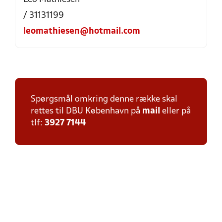
/ 31131199
leomathiesen@hotmail.com
Spørgsmål omkring denne række skal
rettes til DBU København på
mail
eller på
tlf:
3927 7144