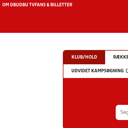
OM DBU
DBU TV
FANS & BILLETTER
KLUB/HOLD
RÆKK
UDVIDET KAMPSØGNING