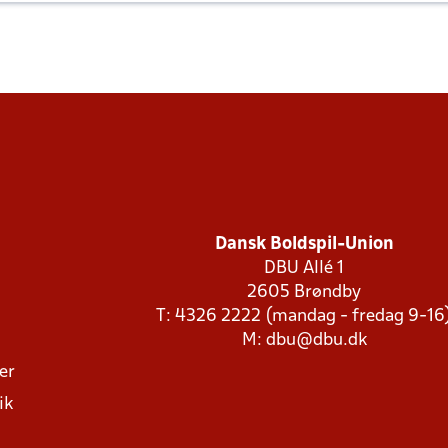
Dansk Boldspil-Union
DBU Allé 1
2605 Brøndby
T: 4326 2222 (mandag - fredag 9-16
M:
dbu@dbu.dk
ger
ik